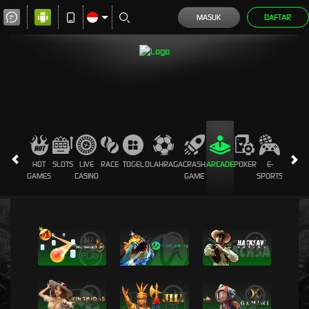
MASUK
DAFTAR
HOT
SLOTS
LIVE
RACE
TOGEL
OLAHRAGA
CRASH
ARCADE
POKER
E-
SABUN
GAMES
CASINO
GAME
SPORTS
AYAM
i
i
i
i
i
i