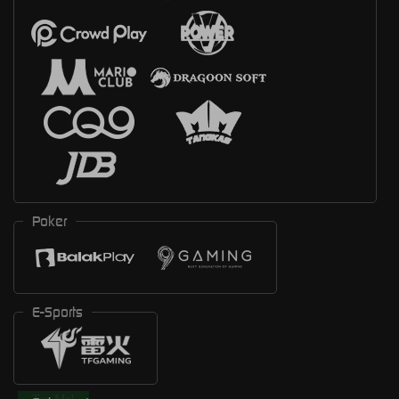
Poker
E-Sports