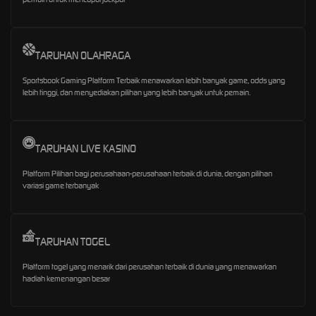
TARUHAN OLAHRAGA
Sportsbook Gaming Platform Terbaik menawarkan lebih banyak game, odds yang
lebih tinggi, dan menyediakan pilihan yang lebih banyak untuk pemain.
TARUHAN LIVE KASINO
Platform Pilihan bagi perusahaan-perusahaan terbaik di dunia, dengan pilihan
variasi game terbanyak
TARUHAN TOGEL
Platform togel yang menarik dari perusahan terbaik di dunia yang menawarkan
hadiah kemenangan besar