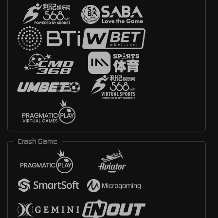
Crash Game