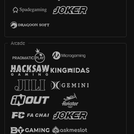
Arcade