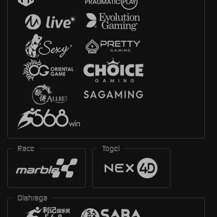
Race
Togel
Olahraga