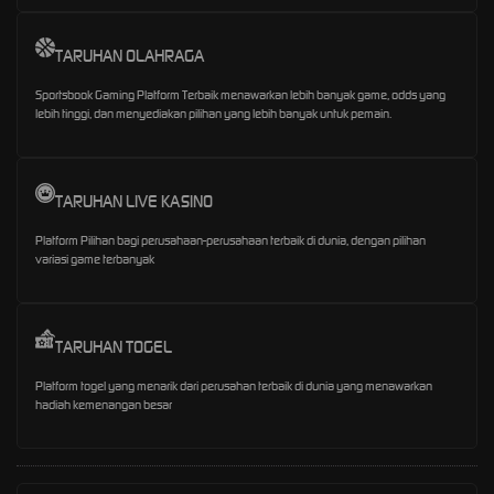
TARUHAN OLAHRAGA
Sportsbook Gaming Platform Terbaik menawarkan lebih banyak game, odds yang
lebih tinggi, dan menyediakan pilihan yang lebih banyak untuk pemain.
TARUHAN LIVE KASINO
Platform Pilihan bagi perusahaan-perusahaan terbaik di dunia, dengan pilihan
variasi game terbanyak
TARUHAN TOGEL
Platform togel yang menarik dari perusahan terbaik di dunia yang menawarkan
hadiah kemenangan besar