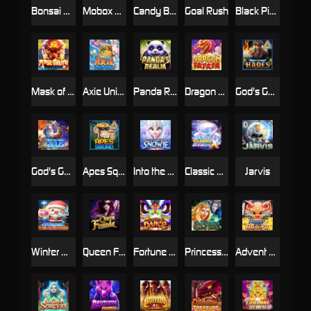
Bonsai of the Riches
Mobox Olympia
Candy Bomb
Goal Rush
Black Pink (B.P.) in Metaverse
Mask of Truth Jumboways
Axie Universe
Panda Realm
Dragon FAFAFA
God's Gambit : Hades
God's Gambit Zeus
Apes Squad
Into the Fay: Snowie
Classic Diamond X5
Jarvis
Winter Winnings
Queen Femida
Fortune Dance
Princess and the Evil Witch
Advent of the Dragon