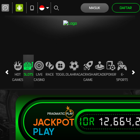
MASUK
DAFTAR
HOT
SLOTS
LIVE
RACE
TOGEL
OLAHRAGA
CRASH
ARCADE
POKER
E-
SABUN
GAMES
CASINO
GAME
SPORTS
AYAM
IDR
12,664,
JACKPOT
PLAY