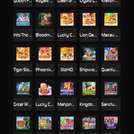
Queen Femida 2
Royale Ace
Clash of Olympus
Crypto Coin
Kraken Queen
Into The Fay: Nixie
Bloodmoon Amazonia
Lucky Cat Slot4D
Lion Dance Slot4D
Macau Slot4D
Tiger Slot4D
Phoenix Slot4D
Slot4D
Shipwrecked Riches
Quantum Of Giza
Great Wall of Meta Dragon
Lucky Coins
Mahjong Style
Kingdom of Luck
Sanctum Of Savanah