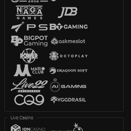
Live Casino