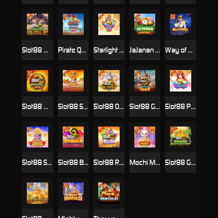
Slot88 Mahjong Wins 3 Black Scatter
Pirate Quest 1000
Starlight Princess 1000
JaJanan Pasar
Way of Ninja
Slot88 Mahjong Wins 2
Slot88 Sweet Bonanza 1000
Slot88 Olympus
Slot88 Gates of Gatot Kaca 1000
Slot88 Princess
Slot88 Sweet Bonanza Super Scatter
Slot88 Bonanza
Slot88 Rush
Mochi Mania 1000
Slot88 Gems