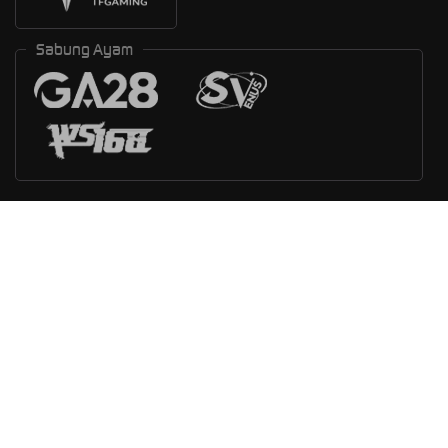
Sabung Ayam