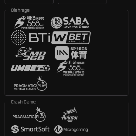
Olahraga
Crash Game