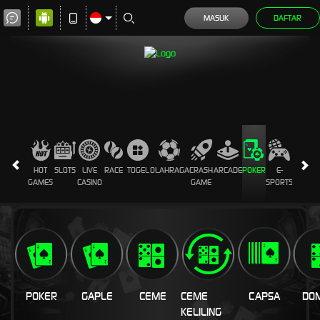
MASUK
DAFTAR
HOT
SLOTS
LIVE
RACE
TOGEL
OLAHRAGA
CRASH
ARCADE
POKER
E-
SABUN
GAMES
CASINO
GAME
SPORTS
AYAM
POKER
GAPLE
CEME
CEME
CAPSA
DOM
KELILING