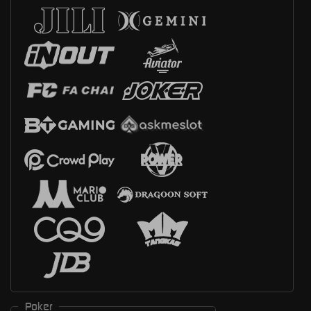
Poker