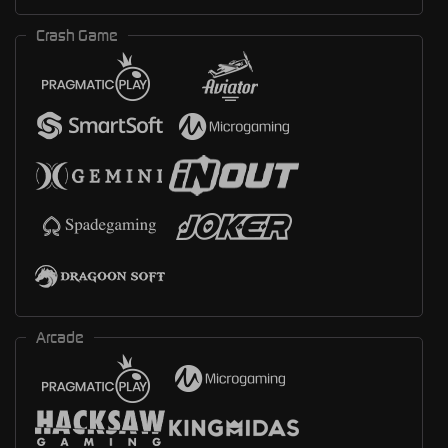
Crash Game
Arcade