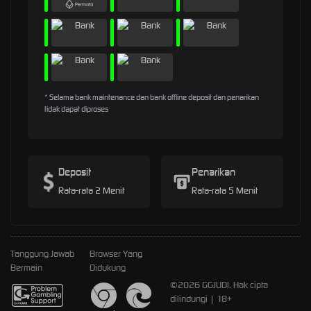
* Selama bank maintenance dan bank offline deposit dan penarikan
tidak dapat diproses
Deposit
Penarikan
Rata-rata 2 Menit
Rata-rata 5 Menit
Tanggung Jawab
Browser Yang
Bermain
Didukung
©2026 GGJUDI. Hak cipta
dilindungi | 18+