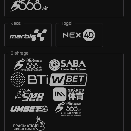
Race
Togel
Olahraga