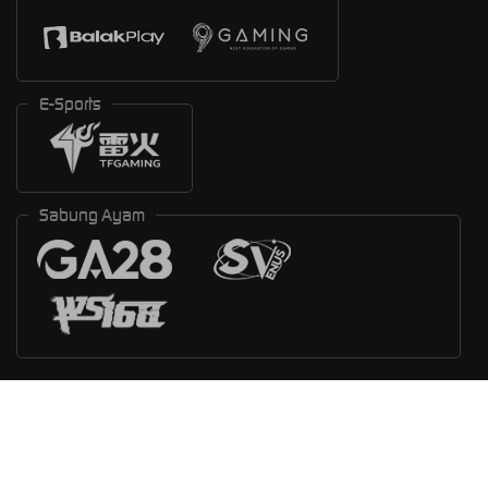
E-Sports
Sabung Ayam