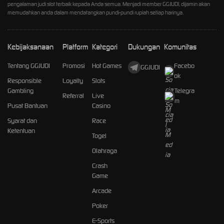
pengalaman judi slot terbaik kepada Anda semua. Menjadi member GGJUDI, dijamin akan
memudahkan anda dalam mendatangkan pundi-pundi rupiah setiap harinya.
Kebijaksanaan
Platform
Kategori
Dukungan
Komunitas
Tentang GGJUDI
Promosi
Hot Games
Facebo
GGJUDI
ok
Responsible
Loyalty
Slots
Gambling
Telegra
Referral
Live
m
Pusat Bantuan
Casino
Syarat dan
Race
Ketentuan
Togel
Olahraga
Crash
Game
Arcade
Poker
E-Sports