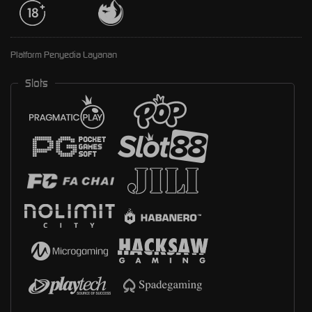
Platform Penyedia Layanan
Slots